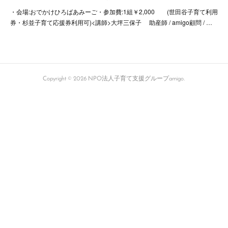
・会場:おでかけひろばあみーご・参加費:1組￥2,000 (世田谷子育て利用
券・杉並子育て応援券利用可)<講師>大坪三保子 助産師 / amigo顧問 / …
Copyright ©
2026
NPO法人子育て支援グループamigo
.